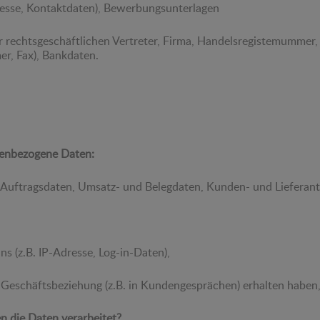
esse, Kontaktdaten), Bewerbungsunterlagen
er rechtsgeschäftlichen Vertreter, Firma, Handelsregistemummer
r, Fax), Bankdaten.
nenbezogene Daten:
ftragsdaten, Umsatz- und Belegdaten, Kunden- und Lieferante
(z.B. IP-Adresse, Log-in-Daten),
schäftsbeziehung (z.B. in Kundengesprächen) erhalten haben
 die Daten verarbeitet?