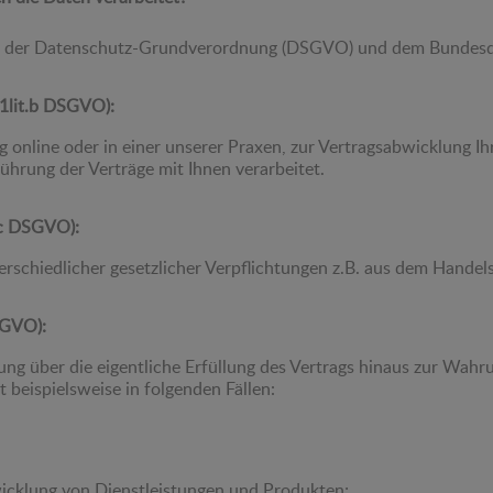
n der Datenschutz-Grundverordnung (DSGVO) und dem Bundesdat
. 1lit.b DSGVO):
ng online oder in einer unserer Praxen, zur Vertragsabwicklung 
rung der Verträge mit Ihnen verarbeitet.
t.c DSGVO):
terschiedlicher gesetzlicher Verpflichtungen z.B. aus dem Hande
SGVO):
 über die eigentliche Erfüllung des Vertrags hinaus zur Wahrun
 beispielsweise in folgenden Fällen:
ung von Dienstleistungen und Produkten;