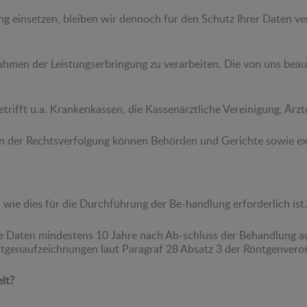
ng einsetzen, bleiben wir dennoch für den Schutz Ihrer Daten ver
Rahmen der Leistungserbringung zu verarbeiten. Die von uns beauf
betrifft u.a. Krankenkassen, die Kassenärztliche Vereinigung, Är
men der Rechtsverfolgung können Behörden und Gerichte sowie ex
ie dies für die Durchführung der Be-handlung erforderlich ist.
iese Daten mindestens 10 Jahre nach Ab-schluss der Behandlung 
ntgenaufzeichnungen laut Paragraf 28 Absatz 3 der Röntgenvero
lt?