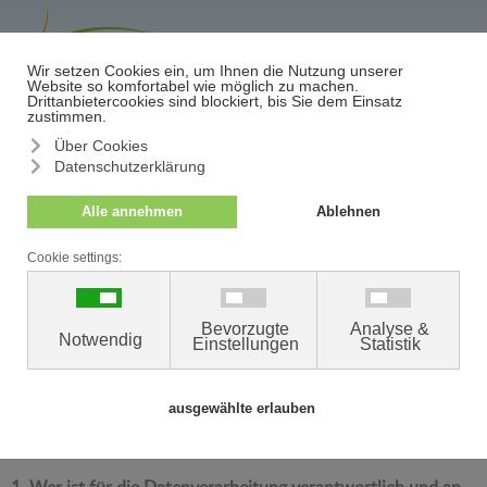
≡
Termin/Absage
Der Schutz Ihrer persönlichen Daten ist uns ein besonderes
Anliegen. Wir verarbeiten Ihre personenbezogenen Daten
daher ausschließlich auf Grundlage der gesetzlichen
Bestimmungen.
Mit dieser Datenschutzerklärung wollen wir Sie über die
Verarbeitung Ihrer Daten in unserer Praxis und die Ihnen
zustehenden datenschutzrechtlichen Ansprüche und Rechte
umfassend im Sinne des Art. 13 der Europäischen
Datenschutz-Grundverordnung (EU DSGVO) informieren.
1. Wer ist für die Datenverarbeitung verantwortlich und an