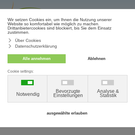
≡
Termin/Absage
Die MVZ DermatologieZentrum GmbH ist bemüht, die
Website im Einklang mit § 11 Absatz 1
Landesbehindertengleichstellungsgesetz (LBGG) sowie den
Anforderungen der Barrierefreiheit gemäß § 13 Absatz 3
LBGG barrierefrei zugänglich zu machen.
Diese Erklärung zur Barrierefreiheit gilt für
https://www.dermatologiezentrum.de/.
Stand der Vereinbarkeit mit den Anforderungen