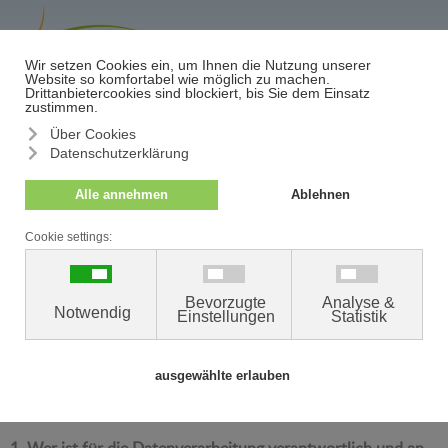
≡
Termin/Absage
Der Schutz Ihrer persönlichen Daten ist uns ein besonderes
Anliegen. Wir verarbeiten Ihre personenbezogenen Daten
daher ausschließlich auf Grundlage der gesetzlichen
Bestimmungen.
Mit dieser Datenschutzerklärung wollen wir Sie über die
Verarbeitung Ihrer Daten in unserer Praxis und die Ihnen
zustehenden datenschutzrechtlichen Ansprüche und Rechte
umfassend im Sinne des Art. 13 der Europäischen
Datenschutz-Grundverordnung (EU DSGVO) informieren.
1. Wer ist für die Datenverarbeitung verantwortlich und an