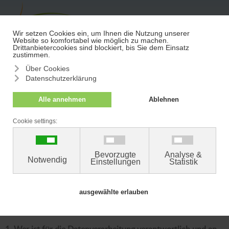
≡
Termin/Absage
Der Schutz Ihrer persönlichen Daten ist uns ein besonderes
Anliegen. Wir verarbeiten Ihre personenbezogenen Daten
daher ausschließlich auf Grundlage der gesetzlichen
Bestimmungen.
Mit dieser Datenschutzerklärung wollen wir Sie über die
Verarbeitung Ihrer Daten in unserer Praxis und die Ihnen
zustehenden datenschutzrechtlichen Ansprüche und Rechte
umfassend im Sinne des Art. 13 der Europäischen
Datenschutz-Grundverordnung (EU DSGVO) informieren.
1. Wer ist für die Datenverarbeitung verantwortlich und an