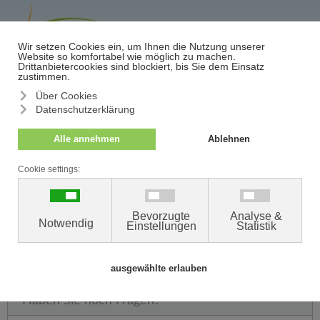
≡
Termin/Absage
<< zurück zur Ärzteübersicht
DR. FELIX WAGNER
Facharzt für Dermatologie, Phlebologie, ambulante
Operationen, Lasertherapie, Kosmetologie
Behandelt Sie am Standort Neumünster.
Haben Sie noch Fragen?