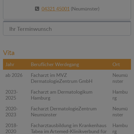
04321 45001
(Neumünster)
Ihr Terminwunsch
Vita
Jahr
Beruflicher Werdegang
Ort
ab 2026
Facharzt im MVZ
Neumü
DermatologieZentrum GmbH
nster
2023-
Facharzt am Dermatologikum
Hambu
2025
Hamburg
rg
2020-
Facharzt DermatologieZentrum
Neumü
2023
Neumünster
nster
2018-
Facharztausbildung im Krankenhaus
Hambu
2020
Tabea im Artemed-Klinikverbund für
rg