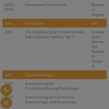
2010-
Semmelweis Universität
Budape
2014
st,
Ungarn
Jahr
Promotion
Ort
2014
Die Entstehung der Insulinresistenz
Semme
beim Diabetes mellitus Typ 2
lweis
Univers
ität,
Budape
st
(Ungar
n)
Jahr
Spezialisierungen
2022
Anerkennung der
Zusatzbezeichnung Phlebologie
2021
Anerkennung als Facharzt für
Dermatologie und Venerologie