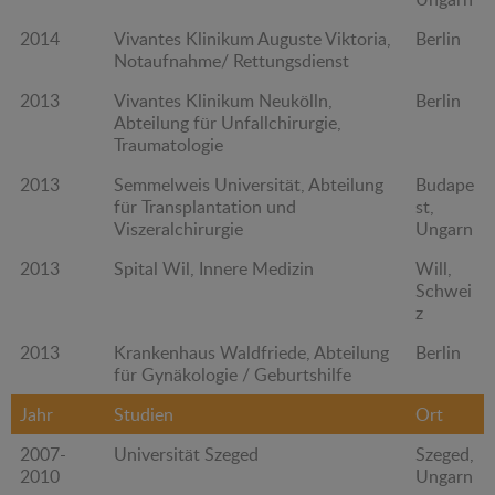
2014
Vivantes Klinikum Auguste Viktoria,
Berlin
Notaufnahme/ Rettungsdienst
2013
Vivantes Klinikum Neukölln,
Berlin
Abteilung für Unfallchirurgie,
Traumatologie
2013
Semmelweis Universität, Abteilung
Budape
für Transplantation und
st,
Viszeralchirurgie
Ungarn
2013
Spital Wil, Innere Medizin
Will,
Schwei
z
2013
Krankenhaus Waldfriede, Abteilung
Berlin
für Gynäkologie / Geburtshilfe
Jahr
Studien
Ort
2007-
Universität Szeged
Szeged,
2010
Ungarn