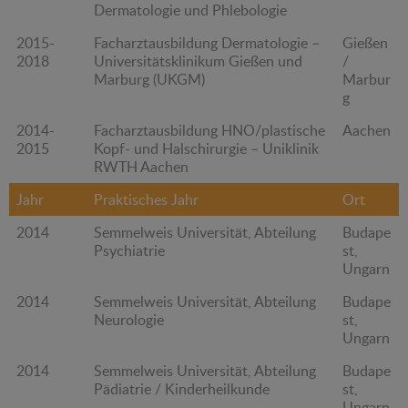
Dermatologie und Phlebologie
2015-
Facharztausbildung Dermatologie –
Gießen
2018
Universitätsklinikum Gießen und
/
Marburg (UKGM)
Marbur
g
2014-
Facharztausbildung HNO/plastische
Aachen
2015
Kopf- und Halschirurgie – Uniklinik
RWTH Aachen
Jahr
Praktisches Jahr
Ort
2014
Semmelweis Universität, Abteilung
Budape
Psychiatrie
st,
Ungarn
2014
Semmelweis Universität, Abteilung
Budape
Neurologie
st,
Ungarn
2014
Semmelweis Universität, Abteilung
Budape
Pädiatrie / Kinderheilkunde
st,
Ungarn