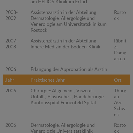
am HELIOS Klinikum Erfurt
2008-
Assistenzärztin in der Abteilung
Rosto
2009
Dermatologie, Allergologie und
ck
Venerologie am Universitätsklinikum
Rostock
2007-
Assistenzärztin in der Abteilung
Ribnit
2008
Innere Medizin der Bodden-Klinik
z-
Damg
arten
2006
Erlangung der Approbation als Ärztin
Jahr
Praktisches Jahr
Ort
2006
Chirurgie: Allgemein-, Viszeral-,
Thurg
Unfall-, Plastische -, Handchirurgie
au
Kantonsspital Frauenfeld Spital
AG-
Schw
eiz
2006
Dermatologie, Allergologie und
Rosto
Venerologie Universitätsklinik
ck