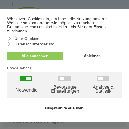
≡
Termin/Absage
<< zurück zur Ärzteübersicht
VERA MÜLLER
Fachärztin für Dermatologie, Venerologie, Allergologie,
ambulante Operationen, Lasertherapie, Kosmetologie
Behandelt Sie an den Standorten Neumünster und Flintbek
Haben Sie noch Fragen?