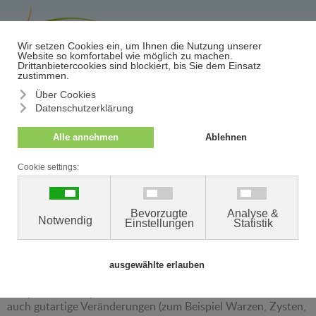
≡
Termin/Absage
Ambulant operative
Dermatologie
Wir führen im DermatologieZentrum das gesamte Spektrum
dermatologischer Operationen durch. In unseren modernen
Operationsräumen entfernen wir in erster Linie auffällige
Hautveränderungen wie Muttermale, Hautkrebsvorstufen
sowie bösartige Tumore der Haut und Schleimhaut (zum
Beispiel Plattenepithelkarziom, Basaliom, Melanom), aber
auch gutartige Veränderungen (zum Beispiel Warzen, Zysten,