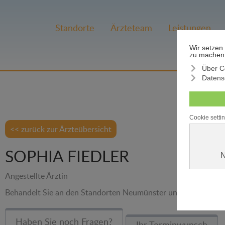
Standorte
Ärzteteam
Leistungen
<< zurück zur Ärzteübersicht
SOPHIA FIEDLER
Angestellte Ärztin
Behandelt Sie an den Standorten Neumünster und Flintbek
Haben Sie noch Fragen?
Ihr Terminwunsch