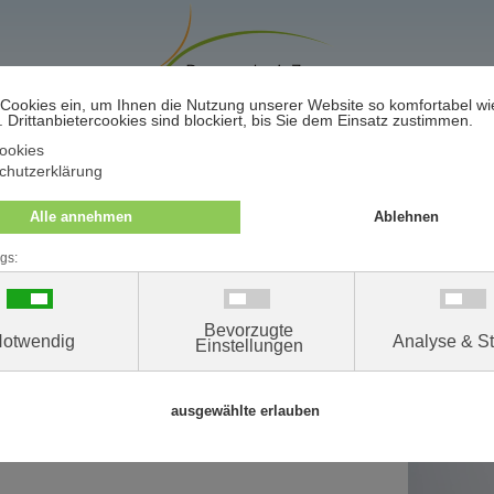
Terminwunsch / -absage