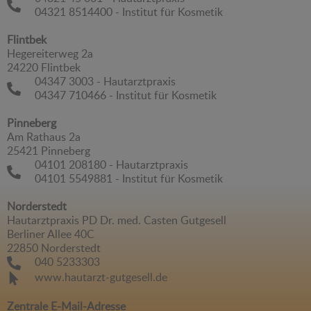
04321 8514400 - Institut für Kosmetik
Flintbek
Hegereiterweg 2a
24220 Flintbek
04347 3003 - Hautarztpraxis
04347 710466 - Institut für Kosmetik
Pinneberg
Am Rathaus 2a
25421 Pinneberg
04101 208180 - Hautarztpraxis
04101 5549881 - Institut für Kosmetik
Norderstedt
Hautarztpraxis PD Dr. med. Casten Gutgesell
Berliner Allee 40C
22850 Norderstedt
040 5233303
www.hautarzt-gutgesell.de
Zentrale E-Mail-Adresse