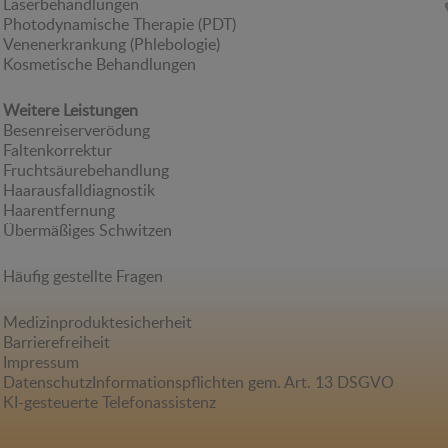
Laserbehandlungen
Photodynamische Therapie (PDT)
Venenerkrankung (Phlebologie)
Kosmetische Behandlungen
Weitere Leistungen
Besenreiserverödung
Faltenkorrektur
Fruchtsäurebehandlung
Haarausfalldiagnostik
Haarentfernung
Übermäßiges Schwitzen
Häufig gestellte Fragen
Medizinproduktesicherheit
Barrierefreiheit
Impressum
Datenschutz
Informationspflichten gem. Art. 13 DSGVO
KI-gesteuerte Telefonassistenz