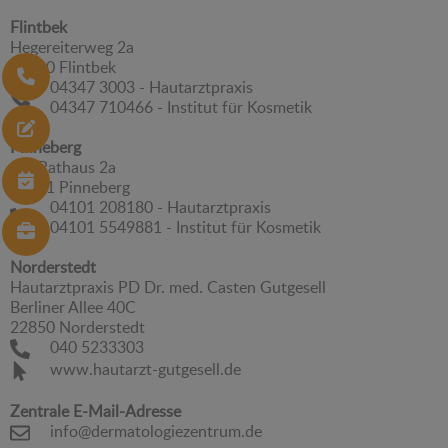
Flintbek
Hegereiterweg 2a
24220 Flintbek
04347 3003 - Hautarztpraxis
04347 710466 - Institut für Kosmetik
Pinneberg
Am Rathaus 2a
25421 Pinneberg
04101 208180 - Hautarztpraxis
04101 5549881 - Institut für Kosmetik
Norderstedt
Hautarztpraxis PD Dr. med. Casten Gutgesell
Berliner Allee 40C
22850 Norderstedt
040 5233303
www.hautarzt-gutgesell.de
Zentrale E-Mail-Adresse
info@dermatologiezentrum.de