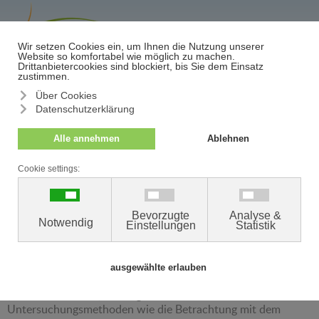
≡
Termin/Absage
Zusätzliche Sicherheit bei der
Hautkrebsfrüherkennung
Nevisense ist ein modernes Untersuchungsgerät, das
Ärztinnen und Ärzten hilft, verdächtige Muttermale oder
Hautveränderungen noch besser einzuschätzen. Es dient der
Früherkennung von schwarzem Hautkrebs (Melanom) und
der häufigsten Form des weißen Hautkrebses
(Basalzellkarzinom) und ergänzt die üblichen
Untersuchungsmethoden wie die Betrachtung mit dem