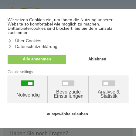
≡
Termin/Absage
<< zurück zur Ärzteübersicht
DR. GÖTZ ITSCHERT
Facharzt für Dermatologie, Phlebologie, Venerologie,
Allergologie, ambulante Operationen, Lasertherapie,
Kosmetologie
Behandelt Sie am Standort Pinneberg
Haben Sie noch Fragen?