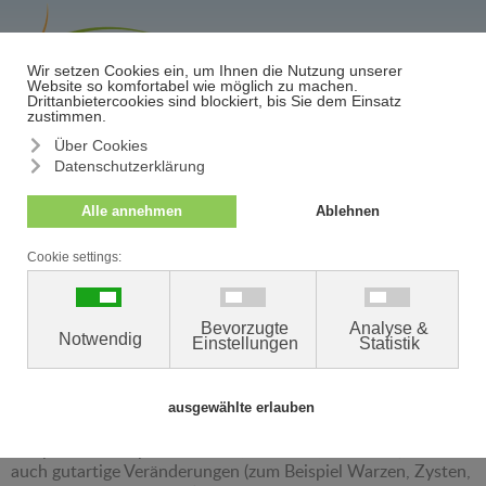
≡
Termin/Absage
Ambulant operative
Dermatologie
Wir führen im DermatologieZentrum das gesamte Spektrum
dermatologischer Operationen durch. In unseren modernen
Operationsräumen entfernen wir in erster Linie auffällige
Hautveränderungen wie Muttermale, Hautkrebsvorstufen
sowie bösartige Tumore der Haut und Schleimhaut (zum
Beispiel Plattenepithelkarziom, Basaliom, Melanom), aber
auch gutartige Veränderungen (zum Beispiel Warzen, Zysten,