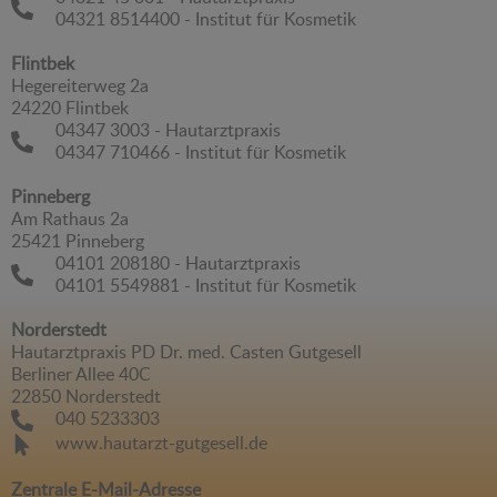
04321 8514400 - Institut für Kosmetik
Flintbek
Hegereiterweg 2a
24220 Flintbek
04347 3003 - Hautarztpraxis
04347 710466 - Institut für Kosmetik
Pinneberg
Am Rathaus 2a
25421 Pinneberg
04101 208180 - Hautarztpraxis
04101 5549881 - Institut für Kosmetik
Norderstedt
Hautarztpraxis PD Dr. med. Casten Gutgesell
Berliner Allee 40C
22850 Norderstedt
040 5233303
www.hautarzt-gutgesell.de
Zentrale E-Mail-Adresse