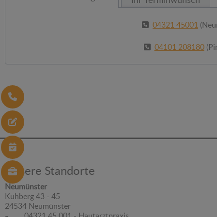
04321 45001
(Neu
04101 208180
(Pi
Unsere Standorte
Neumünster
Kuhberg 43 - 45
24534 Neumünster
04321 45 001 - Hautarztpraxis