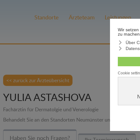
Standorte
Ärzteteam
Leistungen
<< zurück zur Ärzteübersicht
YULIA ASTASHOVA
Fachärztin für Dermatolgie und Venerologie
Behandelt Sie an den Standorten Neumünster und Pinneberg
Haben Sie noch Fragen?
Ihr Terminwunsch