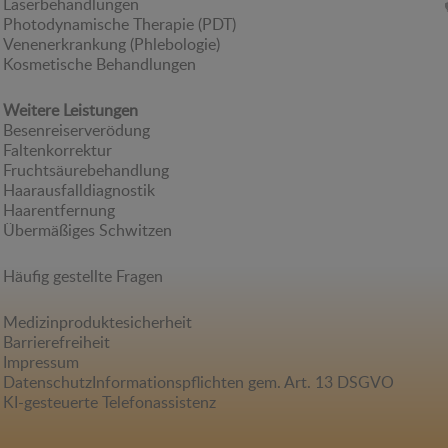
Laserbehandlungen
Photodynamische Therapie (PDT)
Venenerkrankung (Phlebologie)
Kosmetische Behandlungen
Weitere Leistungen
Besenreiserverödung
Faltenkorrektur
Fruchtsäurebehandlung
Haarausfalldiagnostik
Haarentfernung
Übermäßiges Schwitzen
Häufig gestellte Fragen
Medizinproduktesicherheit
Barrierefreiheit
Impressum
Datenschutz
Informationspflichten gem. Art. 13 DSGVO
KI-gesteuerte Telefonassistenz