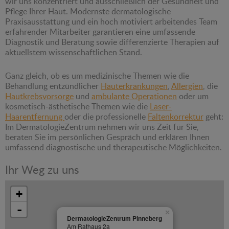
wir uns konzentriert und ausschließlich der Gesundheit und
Pflege Ihrer Haut. Modernste dermatologische
Praxisausstattung und ein hoch motiviert arbeitendes Team
erfahrender Mitarbeiter garantieren eine umfassende
Diagnostik und Beratung sowie differenzierte Therapien auf
aktuellstem wissenschaftlichen Stand.
Ganz gleich, ob es um medizinische Themen wie die
Behandlung entzündlicher
Hauterkrankungen
,
Allergien
, die
Hautkrebsvorsorge
und
ambulante Operationen
oder um
kosmetisch-ästhetische Themen wie die
Laser-
Haarentfernung
oder die professionelle
Faltenkorrektur
geht:
Im DermatologieZentrum nehmen wir uns Zeit für Sie,
beraten Sie im persönlichen Gespräch und erklären Ihnen
umfassend diagnostische und therapeutische Möglichkeiten.
Ihr Weg zu uns
+
-
×
DermatologieZentrum Pinneberg
Am Rathaus 2a