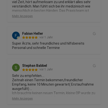
viel Zeit, hört aufmerksam zu und erklärt alles sehr 
verständlich. Man fühlt sich bei ihr medizinisch wie 
menschlich in besten Händen. Das Praxisteam ist 
auch freundlich.

Mehr Anzeigen
Ich kann Frau Dr. Lott und ihr Team uneingeschränkt 
weiterempfehlen!
Fabian Heller
vor 1 Jahr
Super Ärzte, sehr freundliches und hilfsbereits 
Personal und schnelle Termine
Stephan Babbel
vor 1 Jahr
Sehr zu empfehlen....

Zeitnah einen Termin bekommen,freundlicher 
Empfang, keine 10 Minuten gewartet( Erstaufnahme 
ausgefüllt) ...

Ich brauchte keinen neuen Termin, kleine OP wurde zu 
meiner Freude sofort nach Begutachtung 
Mehr Anzeigen
durchgeführt...super👍