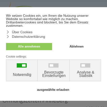
≡
Termin/Absage
Ihre Hautärzte in Pinneberg
Öffnungszeiten Pinneberg