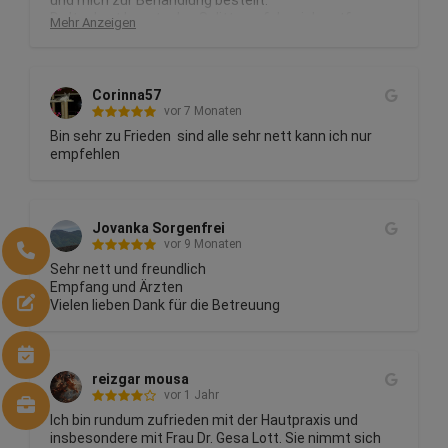
und mich zur Behandlung bestellt.

Dr. Itschert konnte den Splitter erfolgreich entfernen. 
Mehr Anzeigen
Für die technische Assistentin gibt es von mir wegen 
mangelnder Fachkenntnis nur 2 ** (Sterne).
Corinna57
vor 7 Monaten
Bin sehr zu Frieden  sind alle sehr nett kann ich nur 
empfehlen
Jovanka Sorgenfrei
vor 9 Monaten
Sehr nett und freundlich

Empfang und Ärzten

Vielen lieben Dank für die Betreuung
reizgar mousa
vor 1 Jahr
Ich bin rundum zufrieden mit der Hautpraxis und 
insbesondere mit Frau Dr. Gesa Lott. Sie nimmt sich 