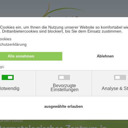
Terminwunsch / -absage
re Praxen in Neumünster, Flintbek, Pinneberg und
rderstedt