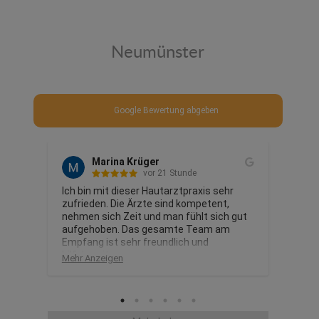
Neumünster
Google Bewertung abgeben
Marina Krüger
Johnny Assis
vor 21 Stunde
vor 1 Jahr
Ich bin mit dieser Hautarztpraxis sehr 
Atendimento excelente,  todos muito 
Weni
 
zufrieden. Die Ärzte sind kompetent, 
atenciosos , recomendo a todos
freu
nehmen sich Zeit und man fühlt sich gut 
aufgehoben. Das gesamte Team am 
Empfang ist sehr freundlich und 
 
hilfsbereit.

Mehr Anzeigen
hon 
Besonders hervorheben möchte ich die 
is. 
Mitarbeiterinnen im Bereich der 
Zuweisungen. Sie sind immer 
außergewöhnlich freundlich, selbst wenn 