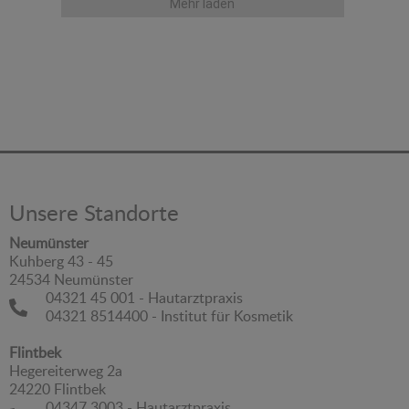
rne 
die Praxis sehr voll ist und viel Stress 
Mehr laden
herrscht. Trotzdem bleiben sie ruhig, 
organisiert und haben für jeden Patienten 
ein nettes Wort. So fühlt man sich von 
Anfang an willkommen. Vielen Dank an 
das gesamte Team!
en. 
ch 
 
n 
Unsere Standorte
ng. 
. 
Neumünster
g. 
Kuhberg 43 - 45
24534 Neumünster
04321 45 001 - Hautarztpraxis
04321 8514400 - Institut für Kosmetik
Flintbek
Hegereiterweg 2a
24220 Flintbek
04347 3003 - Hautarztpraxis