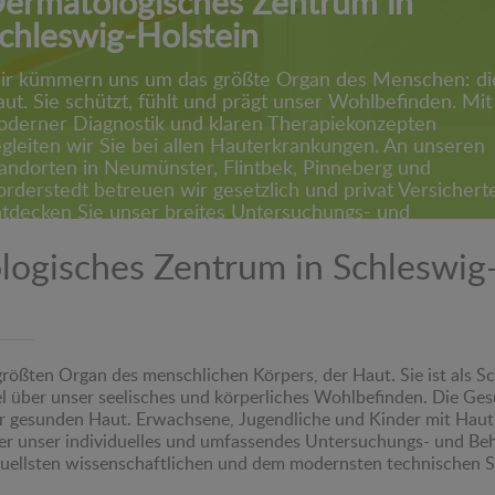
ermatologisches Zentrum in
chleswig-Holstein
r kümmern uns um das größte Organ des Menschen: di
ut. Sie schützt, fühlt und prägt unser Wohlbefinden. Mit
derner Diagnostik und klaren Therapiekonzepten
gleiten wir Sie bei allen Hauterkrankungen. An unseren
andorten in Neumünster, Flintbek, Pinneberg und
rderstedt betreuen wir gesetzlich und privat Versichert
tdecken Sie unser breites Untersuchungs- und
ehandlungsspektrum.
ogisches Zentrum in Schleswig
größten Organ des menschlichen Körpers, der Haut. Sie ist als 
el über unser seelisches und körperliches Wohlbefinden. Die Ge
r gesunden Haut. Erwachsene, Jugendliche und Kinder mit Hautp
über unser individuelles und umfassendes Untersuchungs- und B
uellsten wissenschaftlichen und dem modernsten technischen S