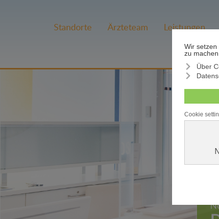
Standorte
Ärzteteam
Leistungen
Ih
No