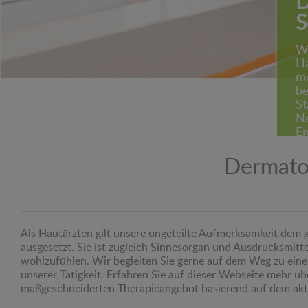
D
S
Wi
Ha
mo
be
St
No
En
B
Dermatol
Als Hautärzten gilt unsere ungeteilte Aufmerksamkeit dem 
ausgesetzt. Sie ist zugleich Sinnesorgan und Ausdrucksmitt
wohlzufühlen. Wir begleiten Sie gerne auf dem Weg zu eine
unserer Tätigkeit. Erfahren Sie auf dieser Webseite mehr 
maßgeschneiderten Therapieangebot basierend auf dem akt