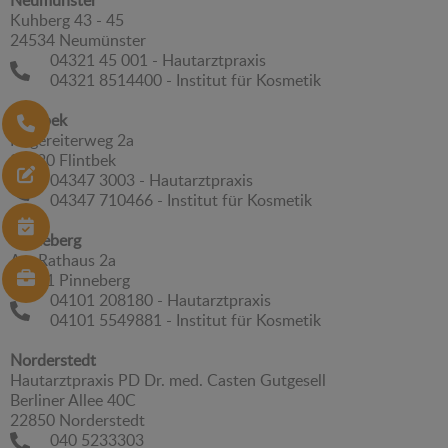
Neumünster
Kuhberg 43 - 45
24534 Neumünster
04321 45 001 - Hautarztpraxis
04321 8514400 - Institut für Kosmetik
Flintbek
Hegereiterweg 2a
24220 Flintbek
04347 3003 - Hautarztpraxis
04347 710466 - Institut für Kosmetik
Pinneberg
Am Rathaus 2a
25421 Pinneberg
04101 208180 - Hautarztpraxis
04101 5549881 - Institut für Kosmetik
Norderstedt
Hautarztpraxis PD Dr. med. Casten Gutgesell
Berliner Allee 40C
22850 Norderstedt
040 5233303