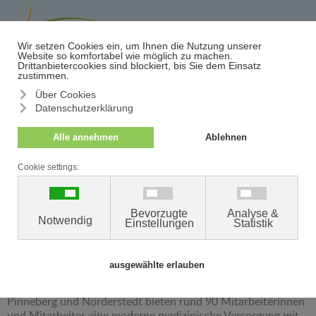
≡
Termin/Absage
Karriereportal
Gemeinsam stark für gesunde Haut
Wir, das MVZ DermatologieZentrum, stehen für exzellente
Hautmedizin und ein starkes Team.
An unseren vier Standorten in Neumünster, Flintbek,
Pinneberg und Norderstedt bieten rund 90 Mitarbeiterinnen
und Mitarbeiter eine moderne medizinische Versorgung mit