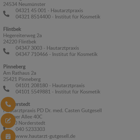
24534 Neumünster
04321 45 001 - Hautarztpraxis
04321 8514400 - Institut für Kosmetik
Flintbek
Hegereiterweg 2a
24220 Flintbek
04347 3003 - Hautarztpraxis
04347 710466 - Institut für Kosmetik
Pinneberg
Am Rathaus 2a
25421 Pinneberg
04101 208180 - Hautarztpraxis
04101 5549881 - Institut für Kosmetik
Norderstedt
Hautarztpraxis PD Dr. med. Casten Gutgesell
Berliner Allee 40C
22850 Norderstedt
040 5233303
www.hautarzt-gutgesell.de