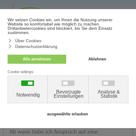
≡
Termin/Absage
FAQ – Häufig gestellte Fragen
Zur Aufklärung von vielfach gestellten Fragen unserer
Patienten haben wir für Sie die FAQs – häufig gestellte
Fragen zusammengestellt.
Konnte Ihr Anliegen hier nicht geklärt werden, kontaktieren
Sie uns gerne
per Mail oder telefonisch
.
Ab wann habe ich Anspruch auf eine